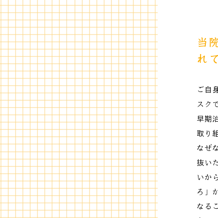
当
れ
ご自
スク
早期
取り
なぜ
抜い
いか
ろ」
なる