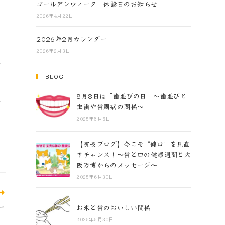
ゴールデンウィーク 休診日のお知らせ
2026年4月22日
2026年2月カレンダー
2026年2月3日
ち
BLOG
8月8日は「歯並びの日」～歯並びと
怖
虫歯や歯周病の関係～
2025年8月6日
【院長ブログ】今こそ“健口”を見直
すチャンス！〜歯と口の健康週間と大
阪万博からのメッセージ〜
2025年6月30日
ー
お米と歯のおいしい関係
2025年5月30日