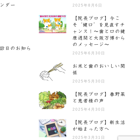
ンダー
2025年8月6日
【院長ブログ】今こ
そ“健口”を見直すチ
ャンス！〜歯と口の健
康週間と大阪万博から
のメッセージ〜
診日のお知ら
2025年6月30日
お米と歯のおいしい関
係
2025年5月30日
【院長ブログ】春野菜
と患者様の声
2025年4月30日
【院長ブログ】新生活
が始まった方へ
2025年3月31日