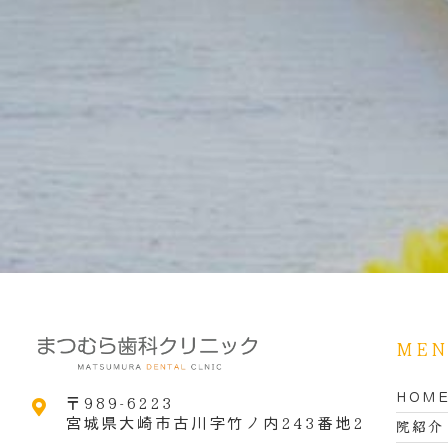
ME
HOM
〒989-6223
宮城県大崎市古川字竹ノ内243番地2
院紹介