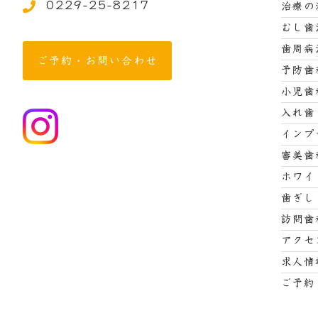
0229-25-8217
治療の
むし歯
歯周病
ご予約・お問い合わせ
予防歯
小児歯
入れ歯
インプ
審美歯
ホワイ
歯ぎし
訪問歯
アクセ
求人情
ご予約